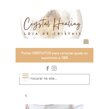
Portes GRATUITOS para compras iguais ou
superiores a 100€