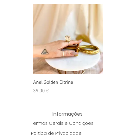
Anel Golden Citrine
Quartzo Hemato
Preço
Preço
39,00 €
39,50 €
Informações
Termos Gerais e Condições
Politica de Privacidade