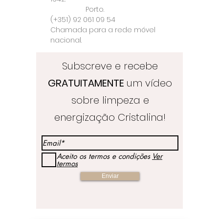
registadas para que
Porto.
cheguem ao seu destino sem
(+351) 92 061 09 54
risco de serem extraviadas.
Chamada para a rede móvel
Por favor confirme que
nacional.
preenche todos os seus
dados e morada
Subscreve e recebe
correctamente.
GRATUITAMENTE
um vídeo
A Loja Crystal Healing & Crafts
Store não se responsabiliza
sobre limpeza e
por encomendas danificadas
energização Cristalina!
ou perdidas durante o
transporte.
Se preferir fazer um
Aceito os termos e condições
Ver
levantamento presencial em
termos
loja, envie-nos um email
Enviar
para lojacristaloterapia@gm
ail.com