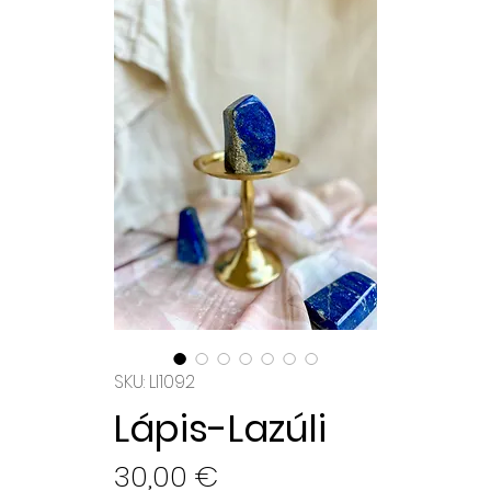
SKU: Ll1092
Lápis-Lazúli
Preço
30,00 €