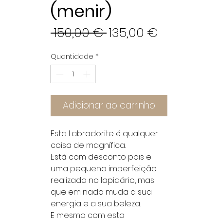
(menir)
Preço
Preço
 150,00 € 
135,00 €
normal
promocio
Quantidade
*
Adicionar ao carrinho
Esta Labradorite é qualquer
coisa de magnífica.
Está com desconto pois e
uma pequena imperfeição
realizada no lapidário, mas
que em nada muda a sua
energia e a sua beleza.
E mesmo com esta