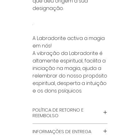
que deu origem à sua
designação.
.
A Labradorite activa a magia
em nós!
A vibração da Labradorite é
altamente espiritual, facilita a
iniciação na magia, ajuda a
relembrar do nosso propósito
espiritual, desperta a intuição
e os dons psíquicos.
POLÍTICA DE RETORNO E
REEMBOLSO
POR FAVOR LÊ NA INTEGRA, NA
INFORMAÇÕES DE ENTREGA
PÁGINA ''TERMOS GERAIS E