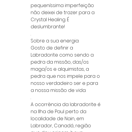
pequeníssima imperfeição
não deixei de trazer para a
Crystal Healing. É
deslumbrante!
.
Sobre a sua energia:
Gosto de definir a
Labradorite como sendo a
pedra da missão, das/os
maga/os e alquimistas, a
pedra que nos impele para o
nosso verdadeiro ser e para
a nossa missão de vida.
.
A ocorrência da labradorite é
na Ilha de Paul perto da
localidade de Nain, em
Labrador, Canadá, região