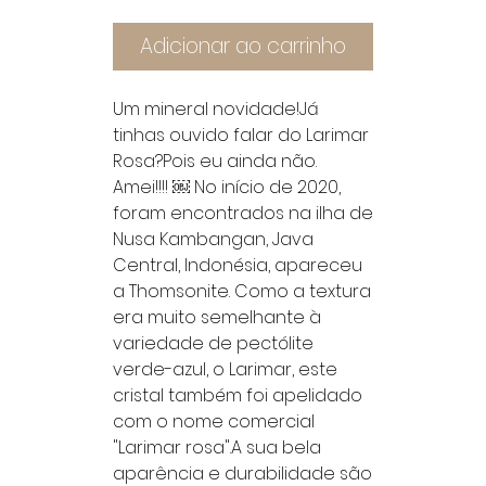
Adicionar ao carrinho
Um mineral novidade!Já 
tinhas ouvido falar do Larimar 
Rosa?Pois eu ainda não. 
Amei!!!! ￼ No início de 2020, 
foram encontrados na ilha de 
Nusa Kambangan, Java 
Central, Indonésia, apareceu 
a Thomsonite. Como a textura 
era muito semelhante à 
variedade de pectólite 
verde-azul, o Larimar, este 
cristal também foi apelidado 
com o nome comercial 
"Larimar rosa".A sua bela 
aparência e durabilidade são 