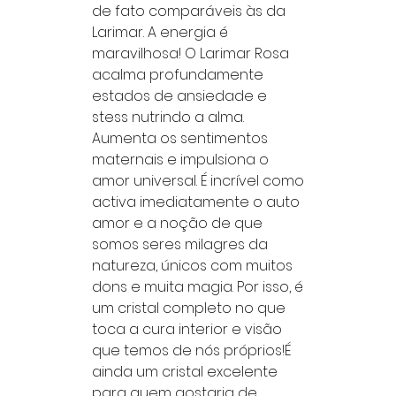
de fato comparáveis ​​às da 
Larimar. A energia é 
maravilhosa! O Larimar Rosa 
acalma profundamente 
estados de ansiedade e 
stess nutrindo a alma. 
Aumenta os sentimentos 
maternais e impulsiona o 
amor universal. É incrível como 
activa imediatamente o auto 
amor e a noção de que 
somos seres milagres da 
natureza, únicos com muitos 
dons e muita magia. Por isso, é 
um cristal completo no que 
toca a cura interior e visão 
que temos de nós próprios!É 
ainda um cristal excelente 
para quem gostaria de 