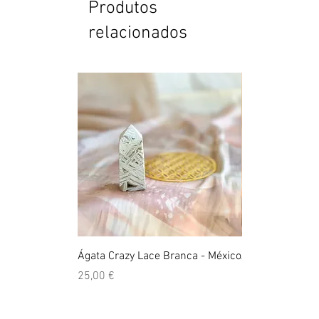
Produtos
relacionados
Ágata Crazy Lace Branca - México
Anel Golden Cit
Preço
Preço
25,00 €
39,00 €