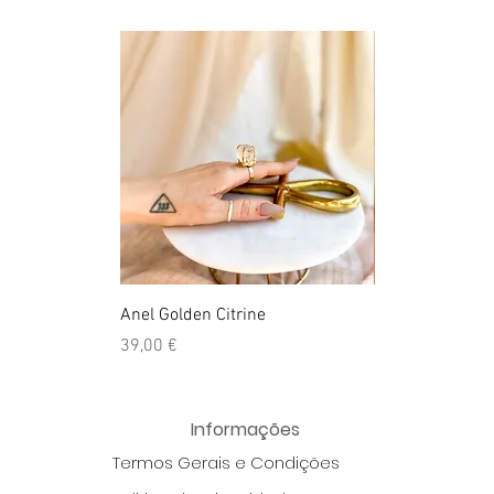
Anel Golden Citrine
Quartzo Hemato
Preço
Preço
39,00 €
39,50 €
Informações
Termos Gerais e Condições