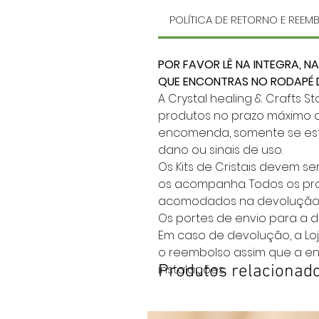
POLÍTICA DE RETORNO E REE
POR FAVOR LÊ NA INTEGRA, NA
QUE ENCONTRAS NO RODAPÉ D
A Crystal healing & Crafts 
produtos no prazo máximo d
encomenda, somente se est
dano ou sinais de uso.
Os Kits de Cristais devem s
os acompanha. Todos os p
acomodados na devolução
Os portes de envio para a d
Em caso de devolução, a Loj
o reembolso assim que a e
instalações.
Produtos relacionad