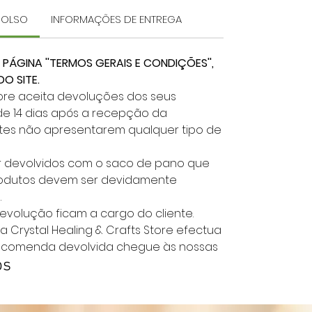
MBOLSO
INFORMAÇÕES DE ENTREGA
 PÁGINA ''TERMOS GERAIS E CONDIÇÕES'',
O SITE.
Store aceita devoluções dos seus
e 14 dias após a recepção da
es não apresentarem qualquer tipo de
er devolvidos com o saco de pano que
rodutos devem ser devidamente
.
evolução ficam a cargo do cliente.
a Crystal Healing & Crafts Store efectua
ncomenda devolvida chegue às nossas
os