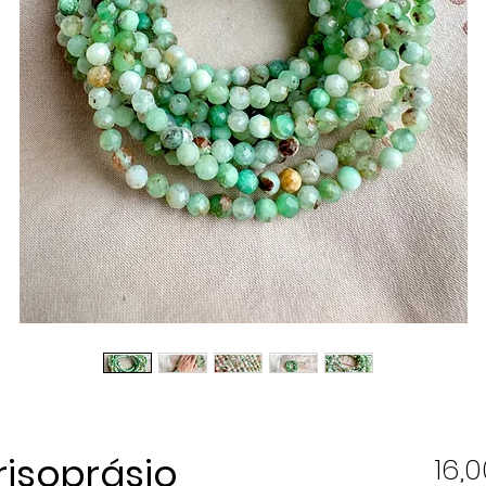
risoprásio
16,