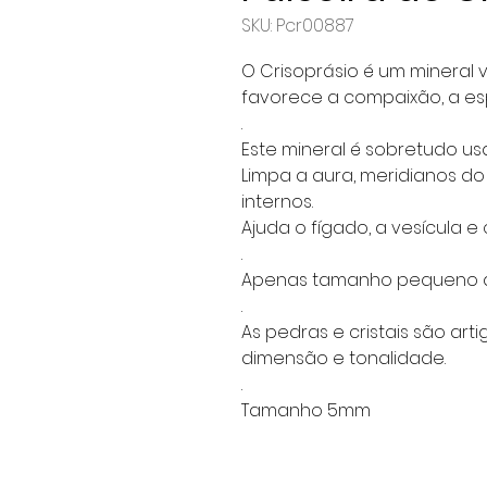
SKU: Pcr00887
O Crisoprásio é um mineral 
favorece a compaixão, a es
.
Este mineral é sobretudo us
Limpa a aura, meridianos d
internos.
Ajuda o fígado, a vesícula e o
.
Apenas tamanho pequeno di
.
As pedras e cristais são art
dimensão e tonalidade.
.
Tamanho 5mm