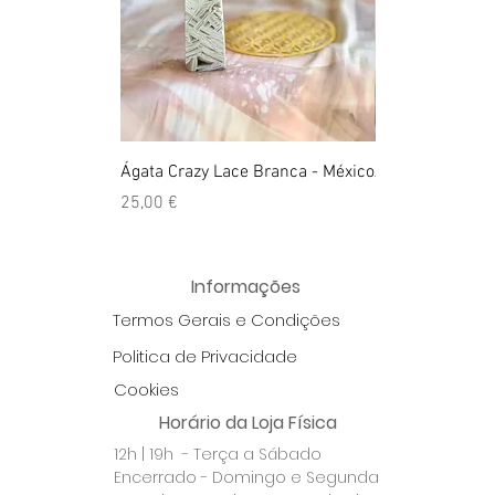
Ágata Crazy Lace Branca - México
Anel Golden Cit
Preço
Preço
25,00 €
39,00 €
Informações
Termos Gerais e Condições
Politica de Privacidade
Cookies
Horário da Loja Física
12h | 19h - Terça a Sábado
Encerrado - Domingo e Segunda