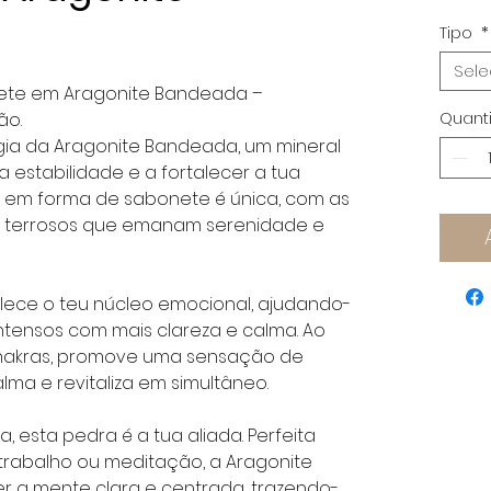
Tipo
*
Sele
ete em Aragonite Bandeada –
Quant
ão.
ia da Aragonite Bandeada, um mineral
 estabilidade e a fortalecer a tua
a em forma de sabonete é única, com as
ns terrosos que emanam serenidade e
lece o teu núcleo emocional, ajudando-
intensos com mais clareza e calma. Ao
 chakras, promove uma sensação de
lma e revitaliza em simultâneo.
 esta pedra é a tua aliada. Perfeita
rabalho ou meditação, a Aragonite
 a mente clara e centrada, trazendo-