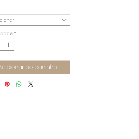
cionar
idade
*
Adicionar ao carrinho