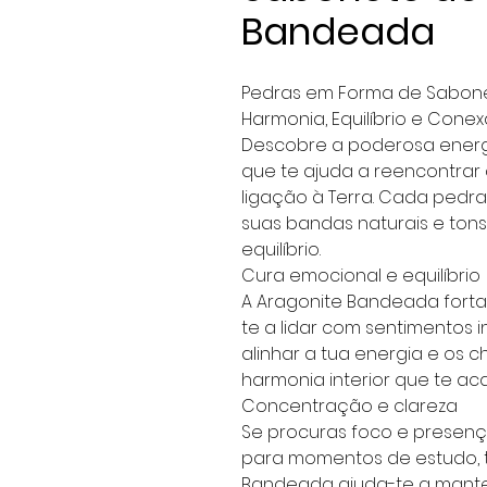
Bandeada
Pedras em Forma de Sabon
Harmonia, Equilíbrio e Conex
Descobre a poderosa energ
que te ajuda a reencontrar a
ligação à Terra. Cada pedr
suas bandas naturais e to
equilíbrio.
Cura emocional e equilíbrio
A Aragonite Bandeada forta
te a lidar com sentimentos 
alinhar a tua energia e os
harmonia interior que te aca
Concentração e clareza
Se procuras foco e presença,
para momentos de estudo, t
Bandeada ajuda-te a manter