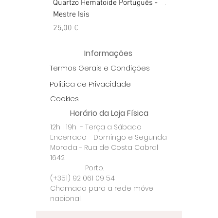
Quartzo Hematoide Português -
Ágata Crazy Lac
Mestre Isis
Preço
25,00 €
Preço
25,00 €
Informações
Termos Gerais e Condições
Politica de Privacidade
Cookies
Horário da Loja Física
12h | 19h - Terça a Sábado
Encerrado - Domingo e Segunda
Morada - Rua de Costa Cabral
1642.
Porto.
(+351) 92 061 09 54
Chamada para a rede móvel
nacional.