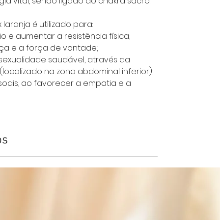
gia vital, sendo ligado ao chakra sacro.
 laranja é utilizado para:
io e aumentar a resistência física;
ça e a força de vontade;
a sexualidade saudável, através da
localizado na zona abdominal inferior);
soais, ao favorecer a empatia e a
os