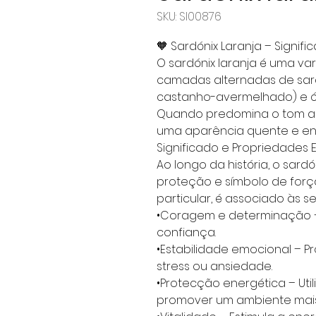
SKU: Sl00876
🧡 Sardónix Laranja – Signif
O sardónix laranja é uma v
camadas alternadas de sar
castanho-avermelhado) e ón
Quando predomina o tom al
uma aparência quente e ene
Significado e Propriedades Es
Ao longo da história, o sar
proteção e símbolo de força 
particular, é associado às s
•Coragem e determinação –
confiança.
•Estabilidade emocional – 
stress ou ansiedade.
•Protecção energética – Uti
promover um ambiente mais