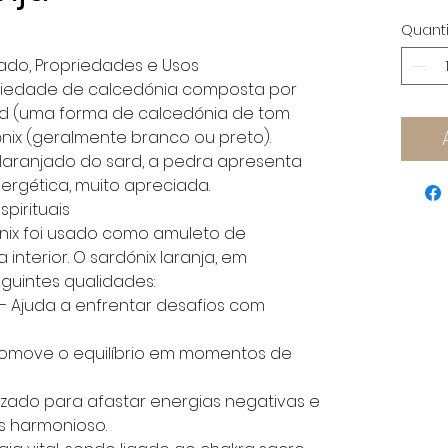
Quant
icado, Propriedades e Usos
ariedade de calcedónia composta por
d (uma forma de calcedónia de tom
ix (geralmente branco ou preto).
aranjado do sard, a pedra apresenta
rgética, muito apreciada.
pirituais
dónix foi usado como amuleto de
interior. O sardónix laranja, em
eguintes qualidades:
 Ajuda a enfrentar desafios com
Promove o equilíbrio em momentos de
lizado para afastar energias negativas e
 harmonioso.