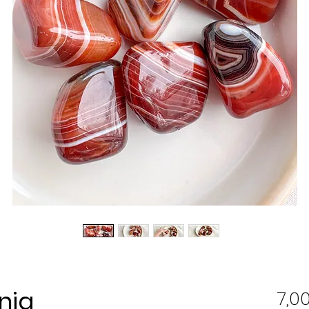
nja
7,0