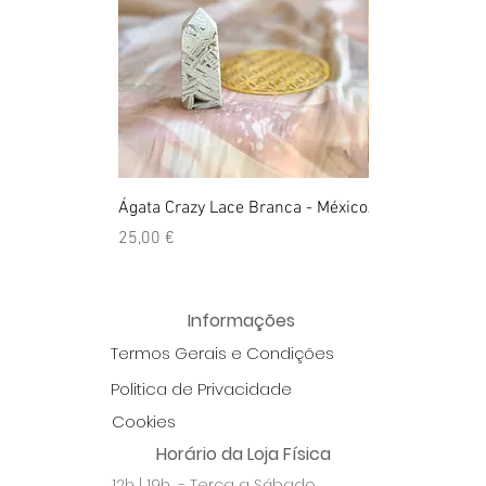
Ágata Crazy Lace Branca - México
Anel Golden Cit
Preço
Preço
25,00 €
39,00 €
Informações
Termos Gerais e Condições
Politica de Privacidade
Cookies
Horário da Loja Física
12h | 19h - Terça a Sábado