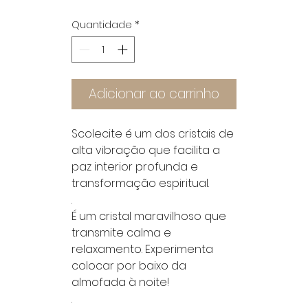
Quantidade
*
Adicionar ao carrinho
Scolecite é um dos cristais de
alta vibração que facilita a
paz interior profunda e
transformação espiritual.
.
É um cristal maravilhoso que
transmite calma e
relaxamento. Experimenta
colocar por baixo da
almofada à noite!
.