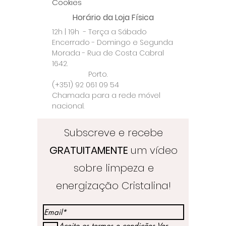
Cookies
Crafts Store utiliza taxas de
Horário da Loja Física
transporte fixas e o serviço
12h | 19h - Terça a Sábado
de correio registado através
Encerrado - Domingo e Segunda
dos CTT.
Morada - Rua de Costa Cabral
Todas as encomendas são
1642.
registadas para que
Porto.
cheguem ao seu destino sem
(+351) 92 061 09 54
risco de serem extraviadas.
Chamada para a rede móvel
Por favor confirme que
nacional.
preenche todos os seus
dados e morada
Subscreve e recebe
correctamente.
GRATUITAMENTE
um vídeo
A Loja Crystal Healing & Crafts
Store não se responsabiliza
sobre limpeza e
por encomendas danificadas
energização Cristalina!
ou perdidas durante o
transporte.
Se preferir fazer um
Aceito os termos e condições
Ver