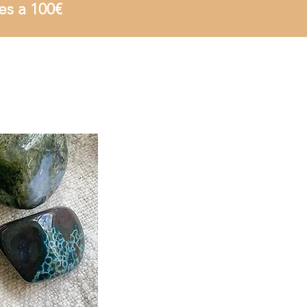
es a 100€