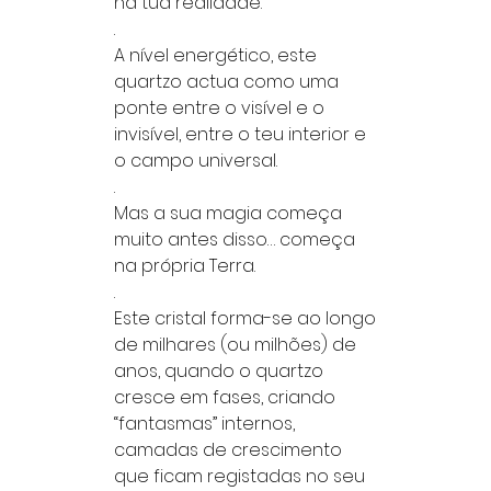
na tua realidade.
.
A nível energético, este
quartzo actua como uma
ponte entre o visível e o
invisível, entre o teu interior e
o campo universal.
.
Mas a sua magia começa
muito antes disso… começa
na própria Terra.
.
Este cristal forma-se ao longo
de milhares (ou milhões) de
anos, quando o quartzo
cresce em fases, criando
“fantasmas” internos,
camadas de crescimento
que ficam registadas no seu