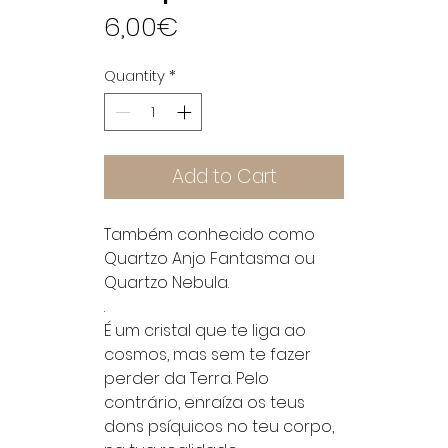
Price
6,00€
Quantity
*
Add to Cart
Também conhecido como
Quartzo Anjo Fantasma ou
Quartzo Nebula.
.
É um cristal que te liga ao
cosmos, mas sem te fazer
perder da Terra. Pelo
contrário, enraíza os teus
dons psíquicos no teu corpo,