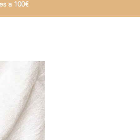
es a 100€