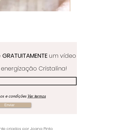
Quartzo Hematoide Português
Preço
39,50 €
e
GRATUITAMENTE
um vídeo
energização Cristalina!
mos e condições
Ver termos
Enviar
ente criados por Joana Pinto