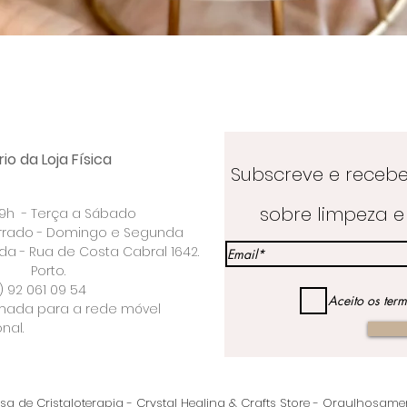
Visualização rápida
io da Loja Física
Subscreve e receb
sobre limpeza e 
 19h - Terça a Sábado
rrado - Domingo e Segunda
a - Rua de Costa Cabral 1642.
rto.
) 92 061 09 54
Aceito os ter
ada para a rede móvel
nal.
a de Cristaloterapia
- Crystal Healing & Crafts Store - Orgulhosam