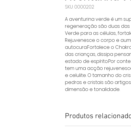
SKU: 0000202
A aventurina verde é um supe
regeneração são duas das su
Verde para as células, fort
Rejuvenesce o corpo e aum
autocura.Fortalece o Chakr
das crianças, dissipa pensa
estado de espírito.Por conter 
tem uma acção rejuvenescedo
e celulite. O tamanho do cris
pedras e cristais são artigo
dimensão e tonalidade.
Produtos relacionad