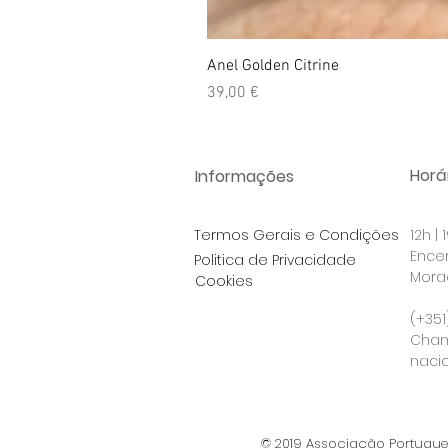
Anel Golden Citrine
Preço
39,00 €
Horár
Informações
Termos Gerais e Condições
12h |
Ence
Politica de Privacidade
Morad
Cookies
Po
(+351
Cham
nacio
© 2019
Associação Portugues