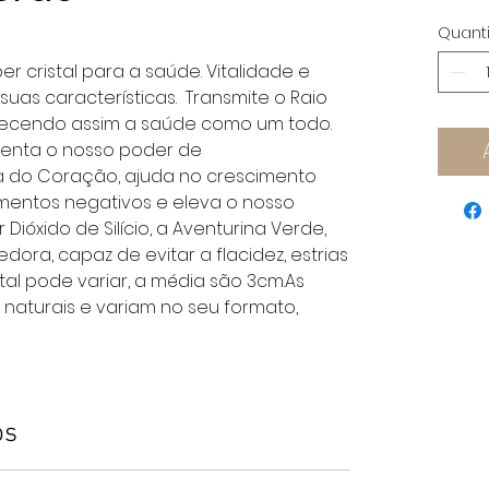
Quant
r cristal para a saúde. Vitalidade e 
as características.  Transmite o Raio 
alecendo assim a saúde como um todo. 
enta o nosso poder de 
a do Coração, ajuda no crescimento 
mentos negativos e eleva o nosso 
Dióxido de Silício, a Aventurina Verde, 
ra, capaz de evitar a flacidez, estrias 
tal pode variar, a média são 3cm.As 
s naturais e variam no seu formato, 
os