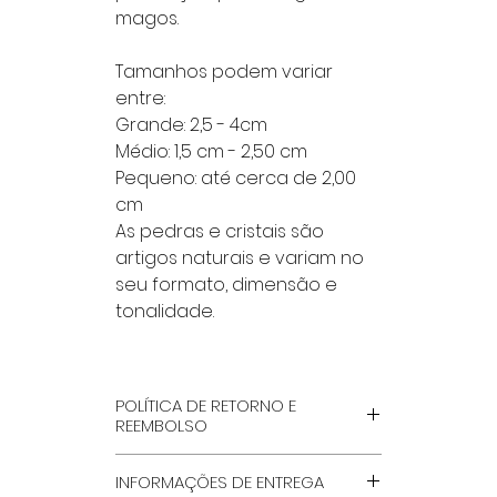
magos.
Tamanhos podem variar
entre:
Grande: 2,5 - 4cm
Médio: 1,5 cm - 2,50 cm
Pequeno: até cerca de 2,00
cm
As pedras e cristais são
artigos naturais e variam no
seu formato, dimensão e
tonalidade.
POLÍTICA DE RETORNO E
REEMBOLSO
POR FAVOR LÊ NA INTEGRA, NA
INFORMAÇÕES DE ENTREGA
PÁGINA ''TERMOS GERAIS E