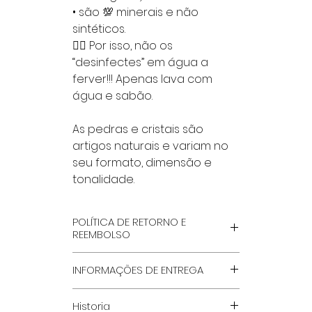
• são 💯 minerais e não
sintéticos.
👉🏻 Por isso, não os
“desinfectes” em água a
ferver!!! Apenas lava com
água e sabão.
As pedras e cristais são
artigos naturais e variam no
seu formato, dimensão e
tonalidade.
POLÍTICA DE RETORNO E
REEMBOLSO
POR FAVOR LÊ NA INTEGRA, NA
INFORMAÇÕES DE ENTREGA
PÁGINA ''TERMOS GERAIS E
CONDIÇÕES'', QUE ENCONTRAS
MÉTODOS DE ENVIO
Historia
NO RODAPÉ DO SITE.