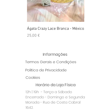
Ágata Crazy Lace Branca - México
Anel Golden Cit
Preço
Preço
25,00 €
39,00 €
Informações
Termos Gerais e Condições
Politica de Privacidade
Cookies
Horário da Loja Física
12h | 19h - Terça a Sábado
Encerrado - Domingo e Segunda
Morada - Rua de Costa Cabral
1642.