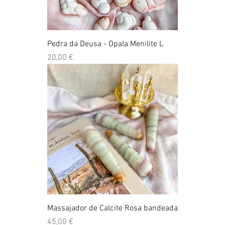
Pedra da Deusa - Opala Menilite L
Preço
20,00 €
Massajador de Calcite Rosa bandeada
Preço
45,00 €