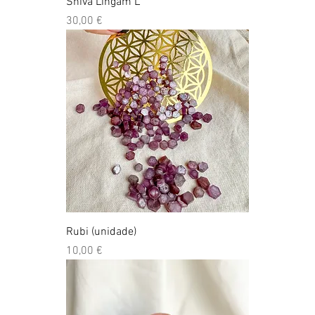
Shiva Lingam L
Preço
30,00 €
Rubi (unidade)
Preço
10,00 €