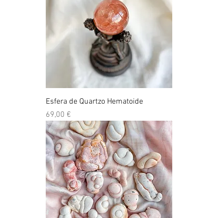
Esfera de Quartzo Hematoide
Preço
69,00 €