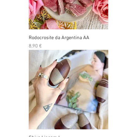
Rodocrosite da Argentina AA
Preço
8,90 €